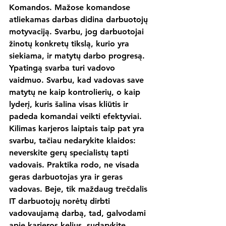
Komandos. 
Mažose komandose 
atliekamas darbas didina darbuotojų 
motyvaciją. Svarbu, jog darbuotojai 
žinotų konkretų tikslą, kurio yra 
siekiama, ir matytų darbo progresą. 
Ypatingą svarba turi vadovo 
vaidmuo. Svarbu, kad vadovas save 
matytų ne kaip kontrolierių, o kaip 
lyderį, kuris šalina visas kliūtis ir 
padeda komandai veikti efektyviai. 
Kilimas karjeros laiptais taip pat yra 
svarbu, tačiau nedarykite klaidos: 
neverskite gerų specialistų tapti 
vadovais. Praktika rodo, ne visada 
geras darbuotojas yra ir geras 
vadovas. Beje, tik maždaug trečdalis 
IT darbuotojų norėtų dirbti 
vadovaujamą darbą, tad, galvodami 
apie karjeros kelius, sudarykite 