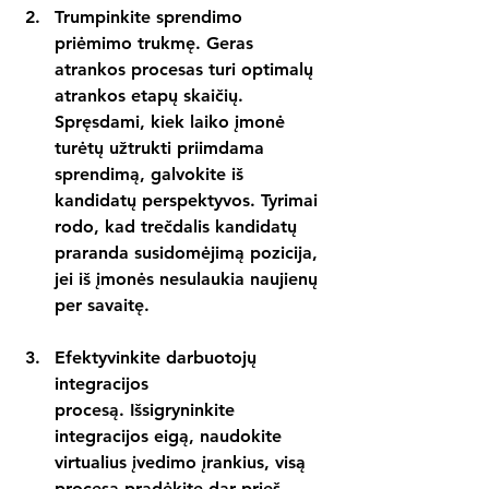
Trumpinkite sprendimo 
priėmimo trukmę.
 Geras 
atrankos procesas turi optimalų 
atrankos etapų skaičių. 
Spręsdami, kiek laiko įmonė 
turėtų užtrukti priimdama 
sprendimą, galvokite iš 
kandidatų perspektyvos. Tyrimai 
rodo, kad trečdalis kandidatų 
praranda susidomėjimą pozicija, 
jei iš įmonės nesulaukia naujienų 
per savaitę.
Efektyvinkite darbuotojų 
integracijos 
procesą.
 Išsigryninkite 
integracijos eigą, naudokite 
virtualius įvedimo įrankius, visą 
procesą pradėkite dar prieš 