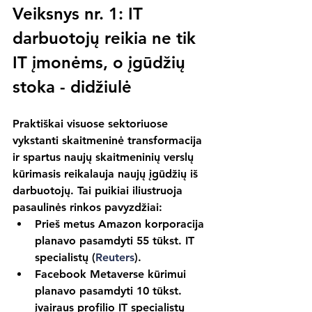
Veiksnys nr. 1: IT 
darbuotojų reikia ne tik 
IT įmonėms, o įgūdžių 
stoka - didžiulė
Praktiškai visuose sektoriuose 
vykstanti skaitmeninė transformacija 
ir spartus naujų skaitmeninių verslų 
kūrimasis reikalauja naujų įgūdžių iš 
darbuotojų. Tai puikiai iliustruoja 
pasaulinės rinkos pavyzdžiai:
Prieš metus Amazon korporacija 
planavo pasamdyti 55 tūkst. IT 
specialistų (
Reuters
).
Facebook Metaverse kūrimui 
planavo pasamdyti 10 tūkst. 
įvairaus profilio IT specialistų 