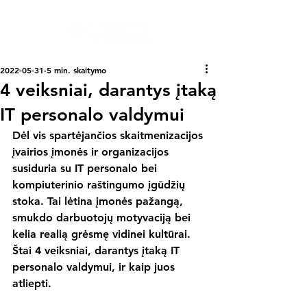
2022-05-31
5 min. skaitymo
4 veiksniai, darantys įtaką
IT personalo valdymui
Dėl vis spartėjančios skaitmenizacijos 
įvairios įmonės ir organizacijos 
susiduria su IT personalo bei 
kompiuterinio raštingumo įgūdžių 
stoka. Tai lėtina įmonės pažangą, 
smukdo darbuotojų motyvaciją bei 
kelia realią grėsmę vidinei kultūrai. 
Štai 4 veiksniai, darantys įtaką IT 
personalo valdymui, ir kaip juos 
atliepti.