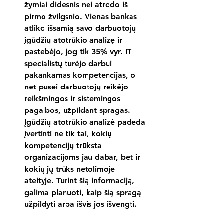
žymiai didesnis nei atrodo iš 
pirmo žvilgsnio. Vienas bankas 
atliko išsamią savo darbuotojų 
įgūdžių atotrūkio analizę ir 
pastebėjo, jog tik 35% vyr. IT 
specialistų turėjo darbui 
pakankamas kompetencijas, o 
net pusei darbuotojų reikėjo 
reikšmingos ir sistemingos 
pagalbos, užpildant spragas. 
Įgūdžių atotrūkio analizė padeda 
įvertinti ne tik tai, kokių 
kompetencijų trūksta 
organizacijoms jau dabar, bet ir 
kokių jų trūks netolimoje 
ateityje. Turint šią informaciją, 
galima planuoti, kaip šią spragą 
užpildyti arba išvis jos išvengti.