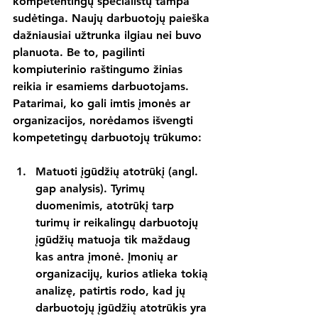
kompetentingų specialistų tampa 
sudėtinga. Naujų darbuotojų paieška 
dažniausiai užtrunka ilgiau nei buvo 
planuota. Be to, pagilinti 
kompiuterinio raštingumo žinias 
reikia ir esamiems darbuotojams. 
Patarimai, ko gali imtis įmonės ar 
organizacijos, norėdamos išvengti 
kompetetingų darbuotojų trūkumo:
Matuoti įgūdžių atotrūkį (angl. 
gap analysis).
 Tyrimų 
duomenimis, atotrūkį tarp 
turimų ir reikalingų darbuotojų 
įgūdžių matuoja tik maždaug 
kas antra įmonė. Įmonių ar 
organizacijų, kurios atlieka tokią 
analizę, patirtis rodo, kad jų 
darbuotojų įgūdžių atotrūkis yra 