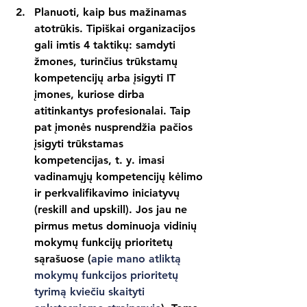
Planuoti, kaip bus mažinamas 
atotrūkis. 
Tipiškai organizacijos 
gali imtis 4 taktikų: samdyti 
žmones, turinčius trūkstamų 
kompetencijų arba įsigyti IT 
įmones, kuriose dirba 
atitinkantys profesionalai. Taip 
pat įmonės nusprendžia pačios 
įsigyti trūkstamas 
kompetencijas, t. y. imasi 
vadinamųjų kompetencijų kėlimo 
ir perkvalifikavimo iniciatyvų 
(reskill and upskill). Jos jau ne 
pirmus metus dominuoja vidinių 
mokymų funkcijų prioritetų 
sąrašuose (
apie mano atliktą 
mokymų funkcijos prioritetų 
tyrimą kviečiu skaityti 