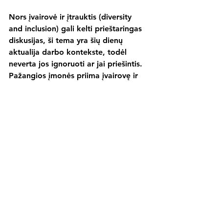
Nors įvairovė ir įtrauktis (diversity 
and inclusion) gali kelti prieštaringas 
diskusijas, ši tema yra šių dienų 
aktualija darbo kontekste, todėl 
neverta jos ignoruoti ar jai priešintis. 
Pažangios įmonės priima įvairovę ir 
įtrauktį kaip neatsiejamą darbo 
kultūros dalį bei ieško būdų, kaip tai 
atliepti geriausiu būdu.
Praktika rodo, kad didžioji dalis 
įmonių turi vienaip ar kitaip 
įsivardinę lygybės ir įtraukties 
principus organizacijos lygiu, tačiau 
susiduria su problemomis juos 
įgyvendinant. Kabėdami apie 
įvairovės ir įtraukties temas, 
neišvengiamai turime kalbėti ir apie 