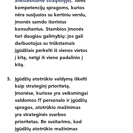
ankstesniame straipsnyje
). Toms 
kompetencijų spragoms, kurios 
nėra susijusios su kertiniu verslu, 
įmonės samdo išorinius 
konsultantus. Stambios įmonės 
turi daugiau galimybių: jos gali 
darbuotojus su trūkstamais 
įgūdžiais perkelti iš vienos vietos 
į kitą, netgi iš vieno padalinio į 
kitą.
Įgūdžių atotrūkio valdymą iškelti 
kaip strateginį prioritetą. 
Įmonėse, kuriose yra veiksmingai 
valdomos IT personalo ir įgūdžių 
spragos, atotrūkio mažinimas 
yra strateginės svarbos 
prioritetas. Be susitarimo, kad 
įgūdžių atotrūkio mažinimas 