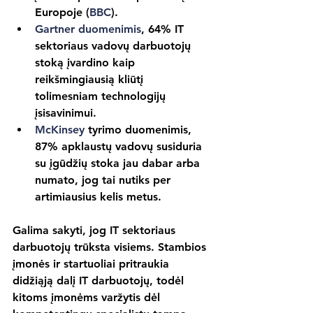
Europoje (
BBC
).
Gartner duomenimis
, 64% IT 
sektoriaus vadovų darbuotojų 
stoką įvardino kaip 
reikšmingiausią kliūtį 
tolimesniam technologijų 
įsisavinimui.
McKinsey
 tyrimo duomenimis, 
87% apklaustų vadovų susiduria 
su įgūdžių stoka jau dabar arba 
numato, jog tai nutiks per 
artimiausius kelis metus.
Galima sakyti, jog IT sektoriaus 
darbuotojų trūksta visiems. Stambios 
įmonės ir startuoliai pritraukia 
didžiąją dalį IT darbuotojų, todėl 
kitoms įmonėms varžytis dėl 