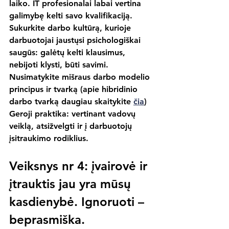
laiko. IT profesionalai labai vertina 
galimybę kelti savo kvalifikaciją. 
Sukurkite darbo kultūrą, kurioje 
darbuotojai jaustųsi psichologiškai 
saugūs: galėtų kelti klausimus, 
nebijoti klysti, būti savimi. 
Nusimatykite mišraus darbo modelio 
principus ir tvarką (apie hibridinio 
darbo tvarką daugiau skaitykite 
čia
) 
Geroji praktika: vertinant vadovų 
veiklą, atsižvelgti ir į darbuotojų 
įsitraukimo rodiklius.
Veiksnys nr 4: įvairovė ir 
įtrauktis jau yra mūsų 
kasdienybė. Ignoruoti – 
beprasmiška.