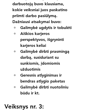
darbuotojų buvo klausiama, 
kokie veiksniai juos paskatino 
priimti darbo pasiūlymą. 
Dažniausi atsakymai buvo:
Galimybė ugdytis ir tobulėti
Aiškios karjeros 
perspektyvos, išgryninti 
karjeros keliai
Galimybė dirbti prasmingą 
darbą, susiduriant su 
sunkiomis, įdomiomis 
užduotimis
Geresnis atlyginimas ir 
bendras atlygio paketas
Galimybė dirbti nuotoliniu 
būdu ir kt.
Veiksnys nr. 3: 