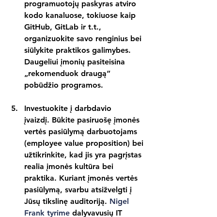
programuotojų paskyras atviro 
kodo kanaluose, tokiuose kaip 
GitHub, GitLab ir t.t., 
organizuokite savo renginius bei 
siūlykite praktikos galimybes. 
Daugeliui įmonių pasiteisina 
„rekomenduok draugą“ 
pobūdžio programos.
Investuokite į darbdavio 
įvaizdį.
 Būkite pasiruošę įmonės 
vertės pasiūlymą darbuotojams 
(employee value proposition) bei 
užtikrinkite, kad jis yra pagrįstas 
realia įmonės kultūra bei 
praktika. Kuriant įmonės vertės 
pasiūlymą, svarbu atsižvelgti į 
Jūsų tikslinę auditoriją. 
Nigel 
Frank tyrime 
dalyvavusių IT 