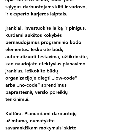
sąlygas darbuotojams kilti ir vadovo, 
ir eksperto karjeros laiptais.
Įrankiai.
 Investuokite laiką ir pinigus, 
kurdami aukštos kokybės 
pernaudojamus programinio kodo 
elementus. Ieškokite būdų 
automatizuoti testavimą, užtikrinkite, 
kad naudojate efektyvius planavimo 
įrankius, ieškokite būdų 
organizacijoje diegti „low-code“ 
arba „no-code“ sprendimus 
paprastesnių verslo poreikių 
tenkinimui.
Kultūra.
 Planuodami darbuotojų 
užimtumą, numatykite 
savarankiškam mokymuisi skirto 