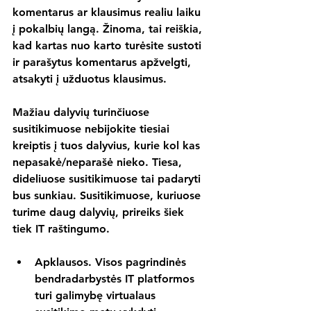
komentarus ar klausimus realiu laiku 
į pokalbių langą. Žinoma, tai reiškia, 
kad kartas nuo karto turėsite sustoti 
ir parašytus komentarus apžvelgti, 
atsakyti į užduotus klausimus.
Mažiau dalyvių turinčiuose 
susitikimuose nebijokite tiesiai 
kreiptis į tuos dalyvius, kurie kol kas 
nepasakė/neparašė nieko. Tiesa, 
dideliuose susitikimuose tai padaryti 
bus sunkiau. Susitikimuose, kuriuose 
turime daug dalyvių, prireiks šiek 
tiek IT raštingumo.
Apklausos. Visos pagrindinės 
bendradarbystės IT platformos 
turi galimybę virtualaus 