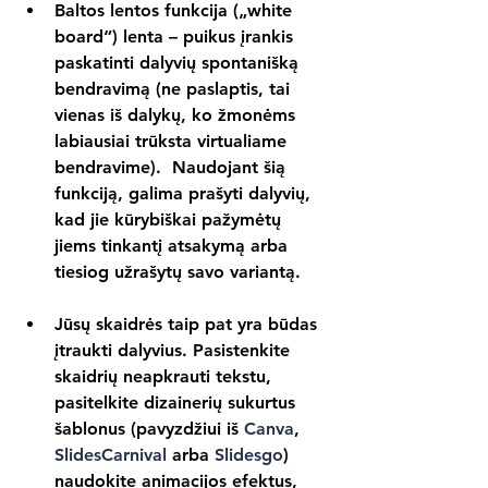
Baltos lentos funkcija („white 
board“) lenta – puikus įrankis 
paskatinti dalyvių spontanišką 
bendravimą (ne paslaptis, tai 
vienas iš dalykų, ko žmonėms 
labiausiai trūksta virtualiame 
bendravime).  Naudojant šią 
funkciją, galima prašyti dalyvių, 
kad jie kūrybiškai pažymėtų 
jiems tinkantį atsakymą arba 
tiesiog užrašytų savo variantą.
Jūsų skaidrės taip pat yra būdas 
įtraukti dalyvius. Pasistenkite 
skaidrių neapkrauti tekstu, 
pasitelkite dizainerių sukurtus 
šablonus (pavyzdžiui iš 
Canva
, 
SlidesCarnival
 arba 
Slidesgo
) 
naudokite animacijos efektus, 