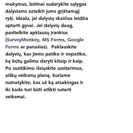
mokymus, būtinai sudarykite sąlygas 
dalyviams suteikti jums grįžtamąjį 
ryšį. Idealu, jei dalyvių skaičius leidžia 
aptarti gyvai. Jei dalyvių daug, 
pasitelkite apklausų įrankius 
(
SurveyMonkey
, 
MS Forms
, 
Google 
Forms
 ar panašias).  Paklauskite 
dalyvių, kas jiems patiko ir nepatiko, 
ką būtų galima daryti kitaip ir kaip. 
Po susitikimo išsiųskite susitarimus, 
aiškų veiksmų planą, kuriame 
numatykite, kas už ką atsakingas ir 
iki kada turi būti atlikti sutarti 
veiksmai.