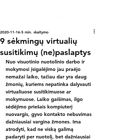
2020-11-16
5 min. skaitymo
9 sėkmingų virtualių
susitikimų (ne)paslaptys
Nuo visuotinio nuotolinio darbo ir 
mokymosi įsigalėjimo jau praėjo 
nemažai laiko, tačiau dar yra daug 
žmonių, kuriems nepatinka dalyvauti 
virtualiuose susitikimuose ar 
mokymuose. Laiko gaišimas, ilgo 
sėdėjimo priešais kompiuterį 
nuovargis, gyvo kontakto nebuvimas 
dažniausiai vargina žmones. Ima 
atrodyti, kad ne viską galimą 
padaryti per nuotolį, bet dažniausiai 