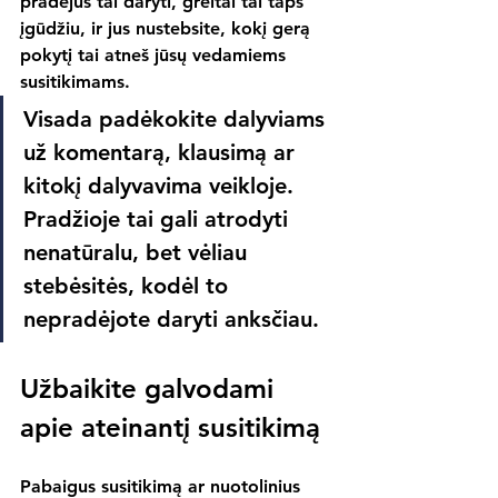
pradėjus tai daryti, greitai tai taps 
įgūdžiu, ir jus nustebsite, kokį gerą 
pokytį tai atneš jūsų vedamiems 
susitikimams.
Visada padėkokite dalyviams 
už komentarą, klausimą ar 
kitokį dalyvavima veikloje. 
Pradžioje tai gali atrodyti 
nenatūralu, bet vėliau 
stebėsitės, kodėl to 
nepradėjote daryti anksčiau.
Užbaikite galvodami 
apie ateinantį susitikimą
Pabaigus susitikimą ar nuotolinius 