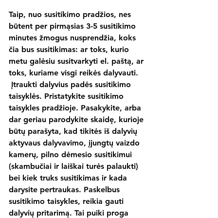
Taip, nuo susitikimo pradžios, nes 
būtent per pirmąsias 3-5 susitikimo 
minutes žmogus nusprendžia, koks 
čia bus susitikimas: ar toks, kurio 
metu galėsiu susitvarkyti el. paštą, ar 
toks, kuriame visgi reikės dalyvauti. 
 Įtraukti dalyvius padės susitikimo 
taisyklės. Pristatykite susitikimo 
taisykles pradžioje. Pasakykite, arba 
dar geriau parodykite skaidę, kurioje 
būtų parašyta, kad tikitės iš dalyvių 
aktyvaus dalyvavimo, įjungtų vaizdo 
kamerų, pilno dėmesio susitikimui 
(skambučiai ir laiškai turės palaukti) 
bei kiek truks susitikimas ir kada 
darysite pertraukas. Paskelbus 
susitikimo taisykles, reikia gauti 
dalyvių pritarimą. Tai puiki proga 