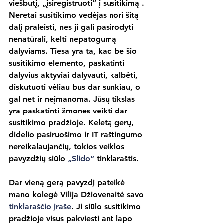
viešbutį, „įsiregistruoti“ į susitikimą . 
Neretai susitikimo vedėjas nori šitą 
dalį praleisti, nes ji gali pasirodyti 
nenatūrali, kelti nepatogumą 
dalyviams. Tiesa yra ta, kad be šio 
susitikimo elemento, paskatinti 
dalyvius aktyviai dalyvauti, kalbėti, 
diskutuoti vėliau bus dar sunkiau, o 
gal net ir neįmanoma. Jūsų tikslas 
yra paskatinti žmones veikti dar 
susitikimo pradžioje. Keletą gerų, 
didelio pasiruošimo ir IT raštingumo 
nereikalaujančių, tokios veiklos 
pavyzdžių siūlo 
„Slido“
 tinklaraštis.
Dar vieną gerą pavyzdį pateikė 
mano kolegė Vilija Džiovenaitė savo 
tinklaraščio įraše
. Ji siūlo susitikimo 
pradžioje visus pakviesti ant lapo 