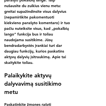
parašyti pokalbių lange. Taip 
nušausite du zuikius vienu metu: 
greitai supažindinsite visus dalyvius 
(nepamirškite pakomentuoti 
kiekvieno parašyto komentaro) ir tuo 
pačiu nuteiksite visus, kad „pokalbių 
lango“ funkcija bus ir toliau 
naudojama susitikime. Jūsų 
bendradarbystės įrankiai turi dar 
daugiau funkcijų, kurios paskatins 
aktyvų dalyvių įsitraukimą. Apie tai 
skaitykite toliau.
Palaikykite aktyvų 
dalyvavimą susitikimo 
metu
Paskatinkite žmones rašyti 