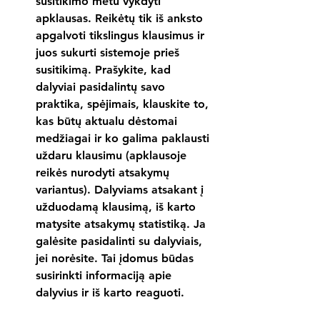
susitikimo metu vykdyti 
apklausas. Reikėtų tik iš anksto 
apgalvoti tikslingus klausimus ir 
juos sukurti sistemoje prieš 
susitikimą. Prašykite, kad 
dalyviai pasidalintų savo 
praktika, spėjimais, klauskite to, 
kas būtų aktualu dėstomai 
medžiagai ir ko galima paklausti 
uždaru klausimu (apklausoje 
reikės nurodyti atsakymų 
variantus). Dalyviams atsakant į 
užduodamą klausimą, iš karto 
matysite atsakymų statistiką. Ja 
galėsite pasidalinti su dalyviais, 
jei norėsite. Tai įdomus būdas 
susirinkti informaciją apie 
dalyvius ir iš karto reaguoti.