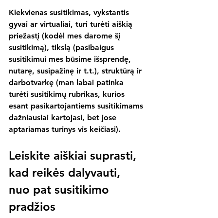
Kiekvienas susitikimas, vykstantis 
gyvai ar virtualiai, turi turėti aiškią 
priežastį (kodėl mes darome šį 
susitikimą), tikslą (pasibaigus 
susitikimui mes būsime išsprendę, 
nutarę, susipažinę ir t.t.), struktūrą ir 
darbotvarkę (man labai patinka 
turėti susitikimų rubrikas, kurios 
esant pasikartojantiems susitikimams 
dažniausiai kartojasi, bet jose 
aptariamas turinys vis keičiasi).
Leiskite aiškiai suprasti, 
kad reikės dalyvauti, 
nuo pat susitikimo 
pradžios