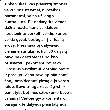
Tinka viskas, kas priverstų žmones 
veikti: prisistatymai, nuotaikos 
barometrai, vaizo už lango 
nuotraukos. Tik nedarykite vienos 
dažnai pasitaikančios klaidos – 
nesistenkite perkelti veiklų, kurios 
veikia gyvai, tiesiogiai  į virtualią 
erdvę. Prieš savaitę dalyvavau 
viename susitikime, kur 30 dalyvių 
buvo pakviesti vienas po kito 
prisistatyti, pakomentuoti savo 
lūkesčius susitikimui, darbinę patirtį 
ir pasakyti vieną save apibūdinantį 
žodį, prasidedantį pirmąja jo vardo 
raide. Buvo smagu visus išgirsti ir 
pamatyti, bet mes užtrukome beveik 
valandą! Vietoje gyvo komentaro, 
paraginkite dalyvius prisistatymus 