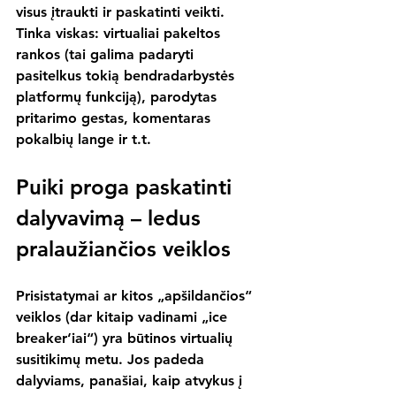
visus įtraukti ir paskatinti veikti. 
Tinka viskas: virtualiai pakeltos 
rankos (tai galima padaryti 
pasitelkus tokią bendradarbystės 
platformų funkciją), parodytas 
pritarimo gestas, komentaras 
pokalbių lange ir t.t.
Puiki proga paskatinti 
dalyvavimą – ledus 
pralaužiančios veiklos
Prisistatymai ar kitos „apšildančios“ 
veiklos (dar kitaip vadinami „ice 
breaker‘iai“) yra būtinos virtualių 
susitikimų metu. Jos padeda 
dalyviams, panašiai, kaip atvykus į 