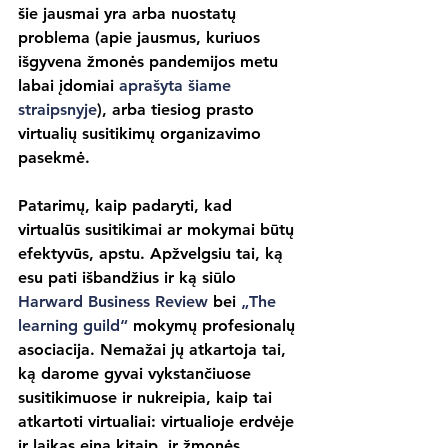
šie jausmai yra arba nuostatų 
problema (apie jausmus, kuriuos 
išgyvena žmonės pandemijos metu 
labai įdomiai 
aprašyta šiame 
straipsnyje
), arba tiesiog prasto 
virtualių susitikimų organizavimo 
pasekmė.
Patarimų, kaip padaryti, kad 
virtualūs susitikimai ar mokymai būtų 
efektyvūs, apstu. Apžvelgsiu tai, ką 
esu pati išbandžius ir ką siūlo 
Harward Business Review
 bei 
„The 
learning guild“
 mokymų profesionalų 
asociacija. Nemažai jų atkartoja tai, 
ką darome gyvai vykstančiuose 
susitikimuose ir nukreipia, kaip tai 
atkartoti virtualiai: virtualioje erdvėje 
ir laikas eina kitaip, ir žmonės 