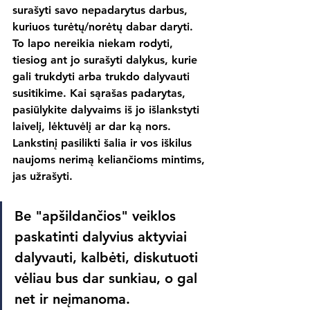
surašyti savo nepadarytus darbus, 
kuriuos turėtų/norėtų dabar daryti. 
To lapo nereikia niekam rodyti, 
tiesiog ant jo surašyti dalykus, kurie 
gali trukdyti arba trukdo dalyvauti 
susitikime. Kai sąrašas padarytas, 
pasiūlykite dalyvaims iš jo išlankstyti 
laivelį, lėktuvėlį ar dar ką nors. 
Lankstinį pasilikti šalia ir vos iškilus 
naujoms nerimą keliančioms mintims, 
jas užrašyti.
Be "apšildančios" veiklos 
paskatinti dalyvius aktyviai 
dalyvauti, kalbėti, diskutuoti 
vėliau bus dar sunkiau, o gal 
net ir neįmanoma.