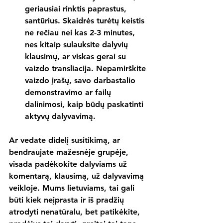
geriausiai rinktis paprastus, 
santūrius. Skaidrės turėtų keistis 
ne rečiau nei kas 2-3 minutes, 
nes kitaip sulauksite dalyvių 
klausimų, ar viskas gerai su 
vaizdo transliacija. Nepamirškite 
vaizdo įrašų, savo darbastalio 
demonstravimo ar failų 
dalinimosi, kaip būdų paskatinti 
aktyvų dalyvavimą.
Ar vedate didelį susitikimą, ar 
bendraujate mažesnėje grupėje, 
visada padėkokite dalyviams už 
komentarą, klausimą, už dalyvavimą 
veikloje. Mums lietuviams, tai gali 
būti kiek neįprasta ir iš pradžių 
atrodyti nenatūralu, bet patikėkite, 