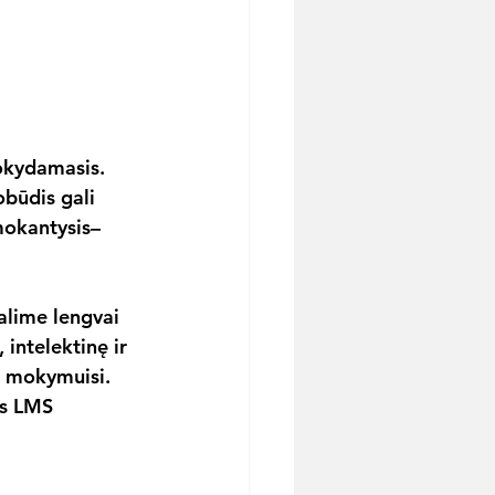
okydamasis. 
obūdis gali 
mokantysis–
alime lengvai 
 intelektinę ir 
ą mokymuisi. 
os LMS 