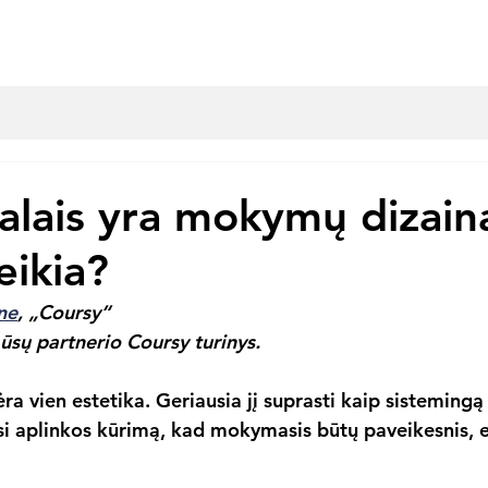
ie mus
Paslaugos
Tinklaraštis
E. mokymų pavyzdž
alais yra mokymų dizaina
veikia?
ne
, „Coursy“
 mūsų partnerio Coursy turinys.
a vien estetika. Geriausia jį suprasti kaip sisteming
 aplinkos kūrimą, kad mokymasis būtų paveikesnis, ef