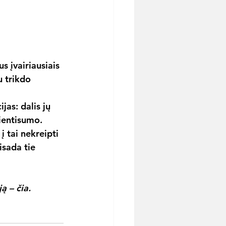
 įvairiausiais 
u trikdo 
as: dalis jų 
vientisumo.
 tai nekreipti 
isada tie 
ją – čia.