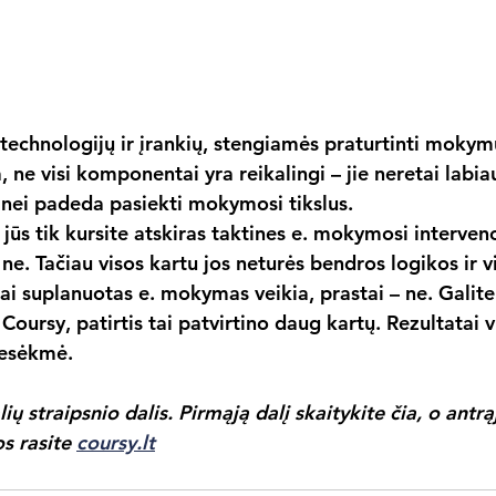
echnologijų ir įrankių, stengiamės praturtinti mokymus
ne visi komponentai yra reikalingi – jie neretai labia
nei padeda pasiekti mokymosi tikslus.
s tik kursite atskiras taktines e. mokymosi intervencij
 – ne. Tačiau visos kartu jos neturės bendros logikos ir 
ai suplanuotas e. mokymas veikia, prastai – ne. Galite į
oursy, patirtis tai patvirtino daug kartų. Rezultatai v
nesėkmė.
alių straipsnio dalis. Pirmąją dalį skaitykite čia, o antrą
s rasite 
coursy.lt