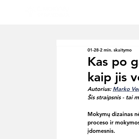
Ap
01-28
2 min. skaitymo
Kas po g
kaip jis 
Autorius: 
Marko Ve
Šis straipsnis - tai
Mokymų dizainas nėr
proceso ir mokymosi
įdomesnis.