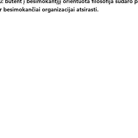
au: būtent į besimokantįjį orientuota filosofija sudaro p
 besimokančiai organizacijai atsirasti.