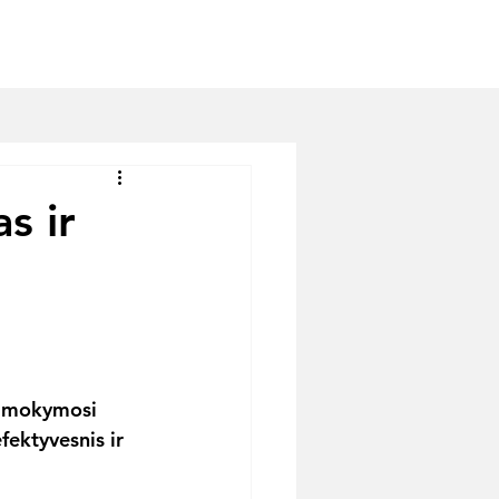
iai
MPP tyrimas
Kontaktai
s ir
ą mokymosi 
ektyvesnis ir 