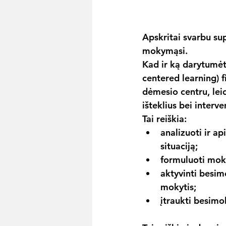
Apskritai svarbu su
mokymąsi.
Kad ir ką darytumėt
centered learning) f
dėmesio centru, lei
išteklius bei interv
Tai reiškia:
analizuoti ir a
situaciją;
formuluoti mok
aktyvinti besim
mokytis;
įtraukti besimo