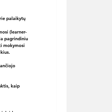
ie palaikytų 
osi (learner-
ia pagrindiniu 
rti mokymosi 
kius.
ančiojo 
ktis, kaip 