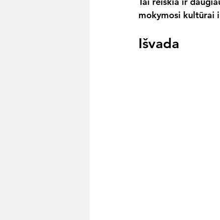
Tai reiškia ir daugi
mokymosi kultūrai ir
Išvada