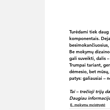
Turėdami tiek daug t
komponentais. Deja, 
besimokančiuosius, 
Be mokymų dizaino jū
gali suveikti, dalis
Trumpai tariant, ger
dėmesio, bet mūsų, C
patys: galiausiai – 
Tai – trečioji trijų d
Daugiau informacijo
E. mokymų meistrystė