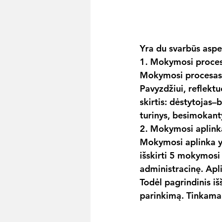
Yra du svarbūs aspek
1. Mokymosi proce
Mokymosi procesas a
Pavyzdžiui, reflektu
skirtis: dėstytojas
turinys, besimokantys
2. Mokymosi aplink
Mokymosi aplinka yr
išskirti 5 mokymosi a
administracinę. Apl
Todėl pagrindinis iš
parinkimą. Tinkama