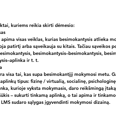
tai, kuriems reikia skirti dėmesio:
sas
pima visas veiklas, kurias besimokantysis atlieka m
oja patirtį arba sąveikauja su kitais. Tačiau sąveikos p
–besimokantysis, besimokantysis–besimokantysis, besi
is–aplinka ir t. t.
a
a visa tai, kas supa besimokantįjį mokymosi metu. G
plinkų tipus: fizinę / virtualią, socialinę, psichologinę,
inka, kurioje vyksta mokymasis, daro reikšmingą įtak
šūkis – sukurti tinkamą aplinką, o tai apima ir tinkam
 LMS sudaro sąlygas įgyvendinti mokymosi dizainą.