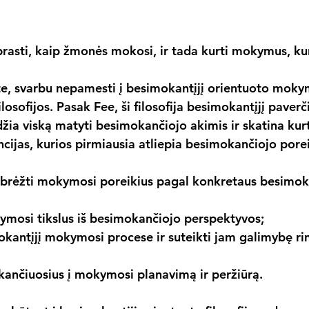
prasti, kaip žmonės mokosi, ir tada kurti mokymus, kur
e, svarbu nepamesti į besimokantįjį orientuoto mokym
ilosofijos. Pasak Fee, ši filosofija besimokantįjį paverč
džia viską matyti besimokančiojo akimis ir skatina ku
encijas, kurios pirmiausia atliepia besimokančiojo porei
pibrėžti mokymosi poreikius pagal konkretaus besimok
ymosi tikslus iš besimokančiojo perspektyvos;
okantįjį mokymosi procese ir suteikti jam galimybę rin
kančiuosius į mokymosi planavimą ir peržiūrą.