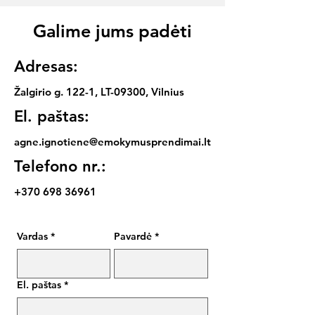
Galime jums padėti
Adresas:
Žalgirio g. 122-1, LT-09300, Vilnius
El. paštas:
agne.ignotiene@emokymusprendimai.lt
Telefono nr.:
+370 698 36961
Vardas
*
Pavardė
*
El. paštas
*