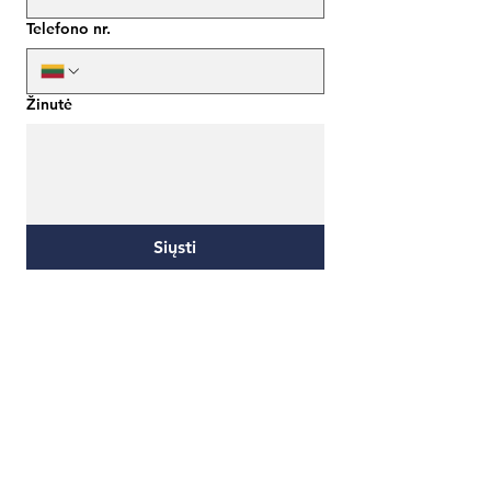
Telefono nr.
Žinutė
Siųsti
E. mokymų sprendimai
Adresas:
Žalgirio g. 122-1, LT-09300, Vilnius
El. paštas: