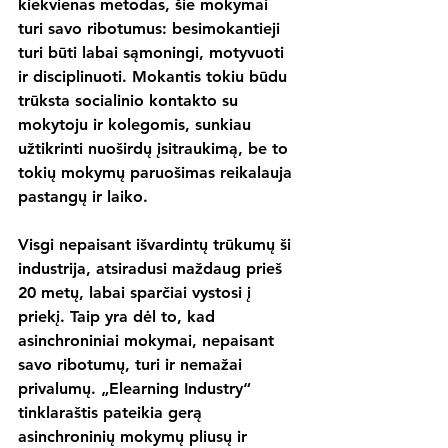
kiekvienas metodas, šie mokymai 
turi savo ribotumus: besimokantieji 
turi būti labai sąmoningi, motyvuoti 
ir disciplinuoti. Mokantis tokiu būdu 
trūksta socialinio kontakto su 
mokytoju ir kolegomis, sunkiau 
užtikrinti nuoširdų įsitraukimą, be to 
tokių mokymų paruošimas reikalauja 
pastangų ir laiko.
Visgi nepaisant išvardintų trūkumų ši 
industrija, atsiradusi maždaug prieš 
20 metų, labai sparčiai vystosi į 
priekį. Taip yra dėl to, kad 
asinchroniniai mokymai, nepaisant 
savo ribotumų, turi ir nemažai 
privalumų. „Elearning Industry“ 
tinklaraštis pateikia gerą 
asinchroninių mokymų pliusų ir 