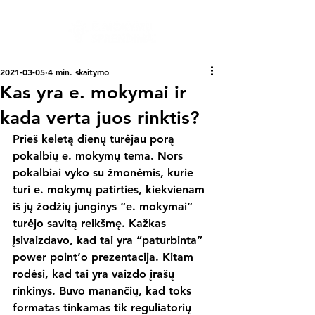
2021-03-05
4 min. skaitymo
Kas yra e. mokymai ir
kada verta juos rinktis?
Prieš keletą dienų turėjau porą 
pokalbių e. mokymų tema. Nors 
pokalbiai vyko su žmonėmis, kurie 
turi e. mokymų patirties, kiekvienam 
iš jų žodžių junginys “e. mokymai” 
turėjo savitą reikšmę. Kažkas 
įsivaizdavo, kad tai yra “paturbinta” 
power point’o prezentacija. Kitam 
rodėsi, kad tai yra vaizdo įrašų 
rinkinys. Buvo manančių, kad toks 
formatas tinkamas tik reguliatorių 