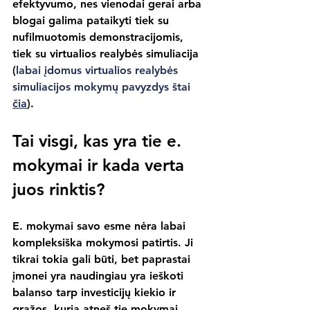
efektyvumo, nes vienodai gerai arba 
blogai galima pataikyti tiek su 
nufilmuotomis demonstracijomis, 
tiek su virtualios realybės simuliacija 
(
labai įdomus virtualios realybės 
simuliacijos mokymų pavyzdys štai 
čia
).
Tai visgi, kas yra tie e. 
mokymai ir kada verta 
juos rinktis?
E. mokymai savo esme nėra labai 
kompleksiška mokymosi patirtis. Ji 
tikrai tokia gali būti, bet paprastai 
įmonei yra naudingiau yra ieškoti 
balanso tarp investicijų kiekio ir 
grąžos, kurią atneš tie mokymai.