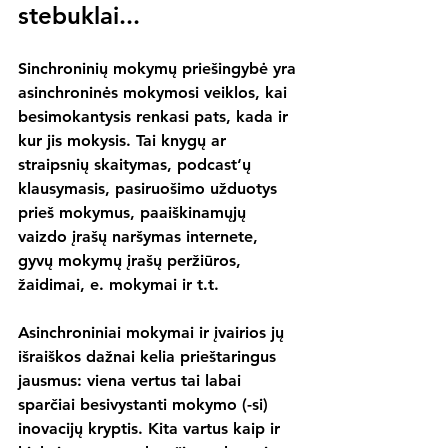
stebuklai...
Sinchroninių mokymų priešingybė yra 
asinchroninės mokymosi veiklos, kai 
besimokantysis renkasi pats, kada ir 
kur jis mokysis. Tai knygų ar 
straipsnių skaitymas, podcast‘ų 
klausymasis, pasiruošimo užduotys 
prieš mokymus, paaiškinamųjų 
vaizdo įrašų naršymas internete, 
gyvų mokymų įrašų peržiūros, 
žaidimai, e. mokymai ir t.t.
Asinchroniniai mokymai ir įvairios jų 
išraiškos dažnai kelia prieštaringus 
jausmus: viena vertus tai labai 
sparčiai besivystanti mokymo (-si) 
inovacijų kryptis. Kita vartus kaip ir 