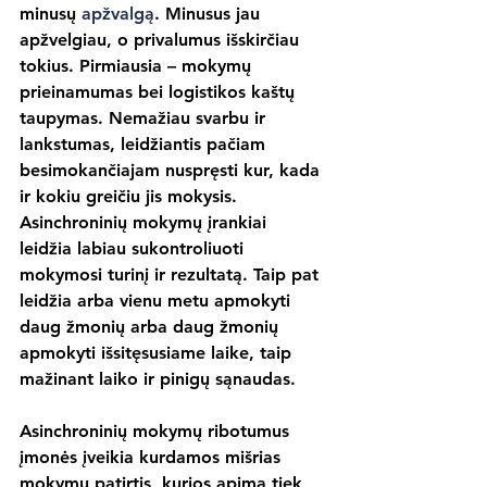
minusų 
apžvalgą
. Minusus jau 
apžvelgiau, o privalumus išskirčiau 
tokius. Pirmiausia – mokymų 
prieinamumas bei logistikos kaštų 
taupymas. Nemažiau svarbu ir 
lankstumas, leidžiantis pačiam 
besimokančiajam nuspręsti kur, kada 
ir kokiu greičiu jis mokysis. 
Asinchroninių mokymų įrankiai 
leidžia labiau sukontroliuoti 
mokymosi turinį ir rezultatą. Taip pat 
leidžia arba vienu metu apmokyti 
daug žmonių arba daug žmonių 
apmokyti išsitęsusiame laike, taip 
mažinant laiko ir pinigų sąnaudas.
Asinchroninių mokymų ribotumus 
įmonės įveikia kurdamos mišrias 
mokymų patirtis, kurios apima tiek 