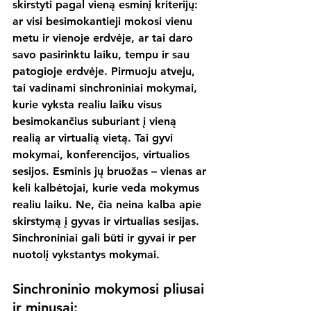
skirstyti pagal vieną esminį kriterijų: 
ar visi besimokantieji mokosi vienu 
metu ir vienoje erdvėje, ar tai daro 
savo pasirinktu laiku, tempu ir sau 
patogioje erdvėje. Pirmuoju atveju, 
tai vadinami sinchroniniai mokymai, 
kurie vyksta realiu laiku visus 
besimokančius suburiant į vieną 
realią ar virtualią vietą. Tai gyvi 
mokymai, konferencijos, virtualios 
sesijos. Esminis jų bruožas – vienas ar 
keli kalbėtojai, kurie veda mokymus 
realiu laiku. Ne, čia neina kalba apie 
skirstymą į gyvas ir virtualias sesijas. 
Sinchroniniai gali būti ir gyvai ir per 
nuotolį vykstantys mokymai.
Sinchroninio mokymosi pliusai 
ir minusai: