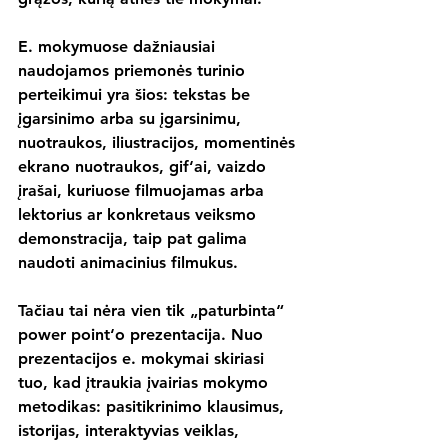
E. mokymuose dažniausiai 
naudojamos priemonės turinio 
perteikimui yra šios: tekstas be 
įgarsinimo arba su įgarsinimu, 
nuotraukos, iliustracijos, momentinės 
ekrano nuotraukos, gif‘ai, vaizdo 
įrašai, kuriuose filmuojamas arba 
lektorius ar konkretaus veiksmo 
demonstracija, taip pat galima 
naudoti animacinius filmukus.
Tačiau tai nėra vien tik „paturbinta“ 
power point‘o prezentacija. Nuo 
prezentacijos e. mokymai skiriasi 
tuo, kad įtraukia įvairias mokymo 
metodikas: pasitikrinimo klausimus, 
istorijas, interaktyvias veiklas, 