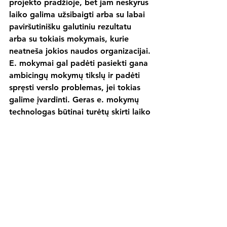
projekto pradžioje, bet jam neskyrus 
laiko galima užsibaigti arba su labai 
paviršutinišku galutiniu rezultatu 
arba su tokiais mokymais, kurie 
neatneša jokios naudos organizacijai. 
E. mokymai gal padėti pasiekti gana 
ambicingų mokymų tikslų ir padėti 
spręsti verslo problemas, jei tokias 
galime įvardinti. Geras e. mokymų 
technologas būtinai turėtų skirti laiko 
aptarti šį svarbų klausimą ir padėti 
įmonei tą tikslą išsigryninti.
E. mokymai ir piniginiai 
reikalai
Ir pabaigai keletas žodžių apie 
biudžetą. Turbūt savaime 