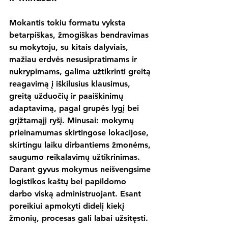
Mokantis tokiu formatu vyksta 
betarpiškas, žmogiškas bendravimas 
su mokytoju, su kitais dalyviais, 
mažiau erdvės nesusipratimams ir 
nukrypimams, galima užtikrinti greitą 
reagavimą į iškilusius klausimus, 
greitą užduočių ir paaiškinimų 
adaptavimą, pagal grupės lygį bei 
grįžtamąjį ryšį. Minusai: mokymų 
prieinamumas skirtingose lokacijose, 
skirtingu laiku dirbantiems žmonėms, 
saugumo reikalavimų užtikrinimas. 
Darant gyvus mokymus neišvengsime 
logistikos kaštų bei papildomo 
darbo viską administruojant. Esant 
poreikiui apmokyti didelį kiekį 
žmonių, procesas gali labai užsitęsti.