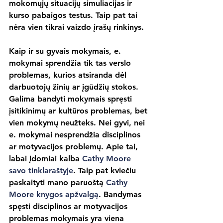
mokomųjų situacijų simuliacijas ir 
kurso pabaigos testus. Taip pat tai 
nėra vien tikrai vaizdo įrašų rinkinys.
Kaip ir su gyvais mokymais, e. 
mokymai sprendžia tik tas verslo 
problemas, kurios atsiranda dėl 
darbuotojų žinių ar įgūdžių stokos. 
Galima bandyti mokymais spręsti 
įsitikinimų ar kultūros problemas, bet 
vien mokymų neužteks. Nei gyvi, nei 
e. mokymai nesprendžia disciplinos 
ar motyvacijos problemų. Apie tai, 
labai įdomiai kalba 
Cathy Moore 
savo tinklaraštyje
. Taip pat kviečiu 
paskaityti mano paruoštą 
Cathy 
Moore knygos apžvalgą
. Bandymas 
spęsti disciplinos ar motyvacijos 
problemas mokymais yra viena 