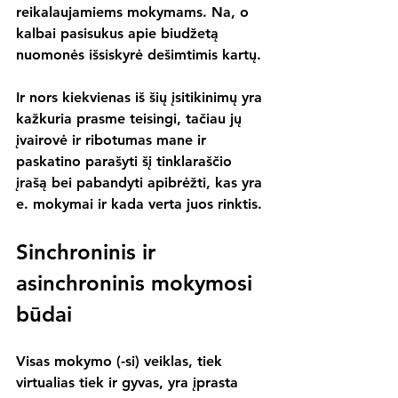
reikalaujamiems mokymams. Na, o 
kalbai pasisukus apie biudžetą 
nuomonės išsiskyrė dešimtimis kartų.
Ir nors kiekvienas iš šių įsitikinimų yra 
kažkuria prasme teisingi, tačiau jų 
įvairovė ir ribotumas mane ir 
paskatino parašyti šį tinklaraščio 
įrašą bei pabandyti apibrėžti, kas yra 
e. mokymai ir kada verta juos rinktis.
Sinchroninis ir 
asinchroninis mokymosi 
būdai
Visas mokymo (-si) veiklas, tiek 
virtualias tiek ir gyvas, yra įprasta 