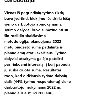
darbuotojui
Vienas iš pagrindinių tyrimo tikslų 
buvo įvertinti, kiek įmonės skiria lėšų 
vieno darbuotojo apmokymams. 
Tyrimo dalyviai buvo supažindinti su 
šio rodiklio skaičiavimo 
metodologija: planuojama 2022 
metų biudžeto suma padalinta iš 
planuojamų etatų skaičiaus. Tyrimo 
dalyviai atsakymą galėjo pateikti 
pasirinkdami intervalą, į kurį papuola 
jų suskaičiuota suma. Rezultatai 
rodo, kad didžiausia tyrimo dalyvių 
dalis (44% tyrimo respondentų) vieno 
darbuotojo mokymams 2022 m. 
planuoja išleisti iki 200 eurų.