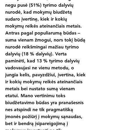
negu pusė (51%) tyrimo dalyvių 
nurodė, kad mokymų biudžetą 
sudaro įvertinę, kiek ir kokių 
mokymų reikės ateinančiais metais. 
Antras pagal populiarumą būdas – 
suma vienam žmogui, nors tokį būdą 
nurodė reikšmingai mažiau tyrimo 
dalyvių (18 % dalyvių). Verta 
paminėti, kad 13 % tyrimo dalyvių 
vadovaujasi ne vienu metodu, o 
jungia kelis, pavyzdžiui, įvertina, kiek 
ir kokių mokymų reikės ateinančiais 
metais bei nustato sumą vienam 
etatui. Mano vertinimu toks 
biudžetavimo būdas yra pranašesnis 
nes atspindi ne tik pragmatišką 
įmonės požiūrį į mokymų sąnaudas, 
bet ir bendrą įsipareigojimą į 