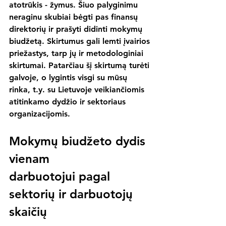
atotrūkis - žymus. Šiuo palyginimu 
neraginu skubiai bėgti pas finansų 
direktorių ir prašyti didinti mokymų 
biudžetą. Skirtumus gali lemti įvairios 
priežastys, tarp jų ir metodologiniai 
skirtumai. Patarčiau šį skirtumą turėti 
galvoje, o lygintis visgi su mūsų 
rinka, t.y. su Lietuvoje veikiančiomis 
atitinkamo dydžio ir sektoriaus 
organizacijomis.
Mokymų biudžeto dydis 
vienam 
darbuotojui pagal 
sektorių ir darbuotojų 
skaičių