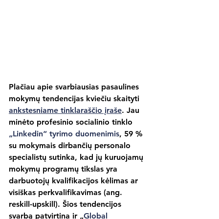
Plačiau apie svarbiausias pasaulines 
mokymų tendencijas kviečiu skaityti 
ankstesniame tinklaraščio įraše
. Jau 
minėto profesinio socialinio tinklo 
„Linkedin“ tyrimo duomenimis
, 59 % 
su mokymais dirbančių personalo 
specialistų sutinka, kad jų kuruojamų 
mokymų programų tikslas yra 
darbuotojų kvalifikacijos kėlimas ar 
visiškas perkvalifikavimas (ang. 
reskill-upskill). Šios tendencijos 
svarbą patvirtina ir „
Global 