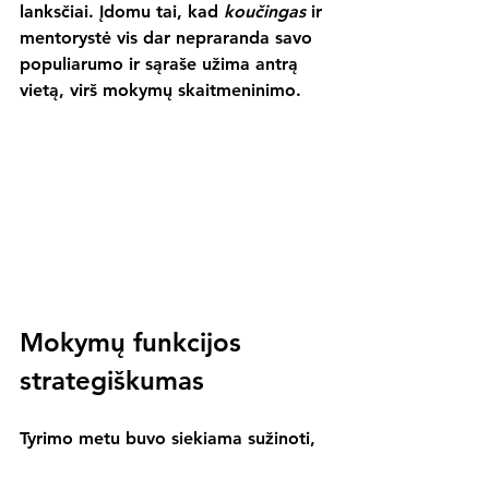
lanksčiai. Įdomu tai, kad 
koučingas
 ir 
mentorystė vis dar nepraranda savo 
populiarumo ir sąraše užima antrą 
vietą, virš mokymų skaitmeninimo.
Mokymų funkcijos 
strategiškumas
Tyrimo metu buvo siekiama sužinoti, 
ar darbuotojų ugdymo klausimai yra 