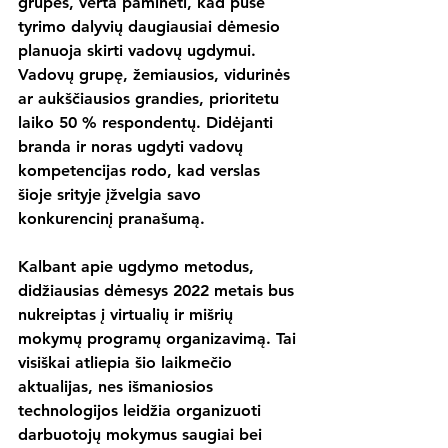
grupes, verta paminėti, kad pusė 
tyrimo dalyvių daugiausiai dėmesio 
planuoja skirti vadovų ugdymui. 
Vadovų grupę, žemiausios, vidurinės 
ar aukščiausios grandies, prioritetu 
laiko 50 % respondentų. Didėjanti 
branda ir noras ugdyti vadovų 
kompetencijas rodo, kad verslas 
šioje srityje įžvelgia savo 
konkurencinį pranašumą.
Kalbant apie ugdymo metodus, 
didžiausias dėmesys 2022 metais bus 
nukreiptas į virtualių ir mišrių 
mokymų programų organizavimą. Tai 
visiškai atliepia šio laikmečio 
aktualijas, nes išmaniosios 
technologijos leidžia organizuoti 
darbuotojų mokymus saugiai bei 