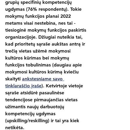
grupių specifinių kompetencijų 
ugdymas (76% respondentų). Tokie 
mokymų funkcijos planai 2022 
metams visai nestebina, nes tai - 
tiesioginė mokymų funkcijos paskirtis 
organizacijoje. Džiugiai nuteikia tai, 
kad prioritetų sąraše aukštas antrą ir 
trečią vietas užėmė mokymosi 
kultūros kūrimas bei mokymų 
funkcijos tobulinimas (daugiau apie 
mokymosi kultūros kūrimą kviečiu 
skaityti 
ankstesniame savo 
tinklaraščio įraše
). Ketvirtoje vietoje 
sąraše atsidūrė pasaulinėse 
tendencijose pirmaujančias vietas 
užimantis naujų darbuotojų 
kompetencijų ugdymas 
(upskilling/reskilling) ir tai yra kiek 
netikėta.