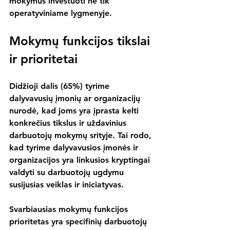
mokymus investuoti ne tik 
operatyviniame lygmenyje.
Mokymų funkcijos tikslai 
ir prioritetai
Didžioji dalis (65%) tyrime 
dalyvavusių įmonių ar organizacijų 
nurodė, kad joms yra įprasta kelti 
konkrečius tikslus ir uždavinius 
darbuotojų mokymų srityje. Tai rodo, 
kad tyrime dalyvavusios įmonės ir 
organizacijos yra linkusios kryptingai 
valdyti su darbuotojų ugdymu 
susijusias veiklas ir iniciatyvas.
Svarbiausias mokymų funkcijos 
prioritetas yra specifinių darbuotojų 