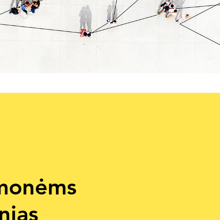
įmonėms
nias