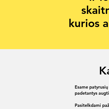
skait
kurios a
K
Esame patyrusių
padetantys augti
Pasitelkdami paž