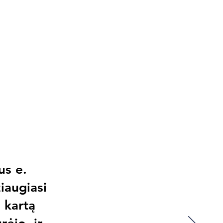
s e.
augiasi
 kartą