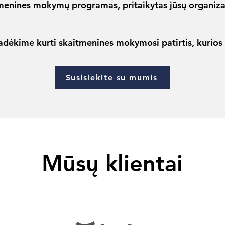
menines mokymų programas, pritaikytas jūsų organiza
radėkime kurti skaitmenines mokymosi patirtis, kurios 
Susisiekite su mumis
Mūsų klientai