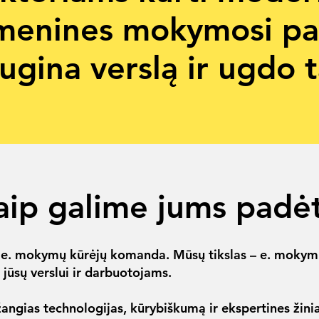
menines mokymosi pat
ugina verslą ir ugdo t
aip galime jums padėt
 e. mokymų kūrėjų komanda. Mūsų tikslas – e. mokym
 jūsų verslui ir darbuotojams.
angias technologijas, kūrybiškumą ir ekspertines žini