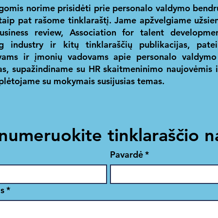
gomis norime prisidėti prie personalo valdymo ben
 taip pat rašome
tinklaraštį
. Jame apžvelgiame užsieni
usiness review
,
Association for talent developme
ng industry
ir kitų tinklaraščių publikacijas, pat
vams ir įmonių vadovams apie personalo valdymo 
as, supažindiname su HR skaitmeninimo naujovėmis ir
plėtojame su mokymais susijusias temas.
numeruokite tinklaraščio n
Pavardė
*
as
*