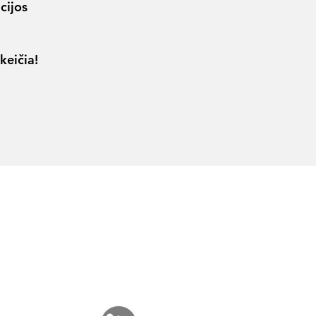
cijos
keičia!