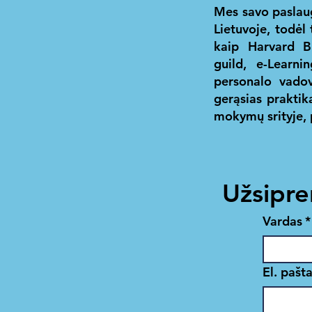
Mes savo paslau
Lietuvoje, todėl
kaip
Harvard B
guild
,
e-Learni
personalo vado
gerąsias praktik
mokymų srityje, 
Užsipre
Vardas
*
El. pašt