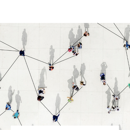
ie mus
Paslaugos
Tinklaraštis
E. mokymų pavyzdž