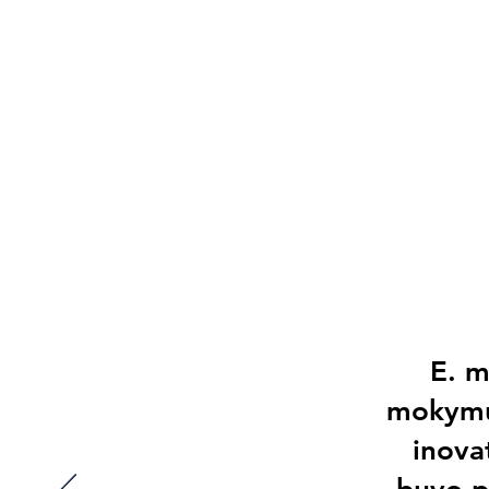
E. 
mokymu
inova