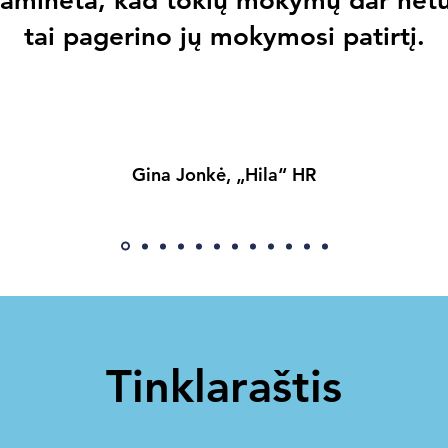
aminėta, kad tokių mokymų dar netur
tai pagerino jų mokymosi patirtį.
Gina Jonkė, „Hila“ HR
Tinklaraštis