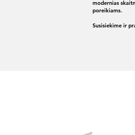
modernias skait
poreikiams.
Susisiekime ir p