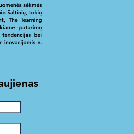
druomenės sėkmės
o šaltinių, tokių
nt
,
The learning
eikiame patarimų
tendencijas bei
 inovacijomis e.
aujienas