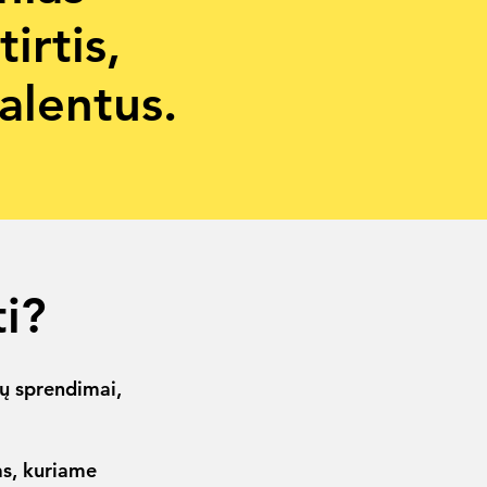
irtis,
alentus.
i?
ų sprendimai,
as, kuriame