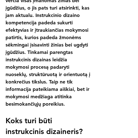
verčia visas įmanomas žinias bei 
įgūdžius, o jis pats turi atsirinkti, kas 
jam aktualu. Instrukcinio dizaino 
kompetencija padeda sukurti 
efektyvias ir įtraukiančias mokymosi 
patirtis, kurios padeda žmonėms 
sėkmingai įsisavinti žinias bei ugdyti 
įgūdžius. Tinkamai parengtas 
instrukcinis dizainas leidžia 
mokymosi procesą padaryti 
nuoseklų, struktūruotą ir orientuotą į 
konkrečius tikslus. Taip ne tik 
informacija pateikiama aiškiai, bet ir 
mokymosi medžiaga atitinka 
besimokančiųjų poreikius.
Koks turi būti 
instrukcinis dizaineris?