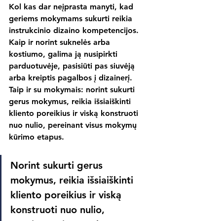
Kol kas dar neįprasta manyti, kad 
geriems mokymams sukurti reikia 
instrukcinio dizaino kompetencijos. 
Kaip ir norint suknelės arba 
kostiumo, galima ją nusipirkti 
parduotuvėje, pasisiūti pas siuvėją 
arba kreiptis pagalbos į dizainerį. 
Taip ir su mokymais: norint sukurti 
gerus mokymus, reikia išsiaiškinti 
kliento poreikius ir viską konstruoti 
nuo nulio, pereinant visus mokymų 
kūrimo etapus. 
Norint sukurti gerus 
mokymus, reikia išsiaiškinti 
kliento poreikius ir viską 
konstruoti nuo nulio, 